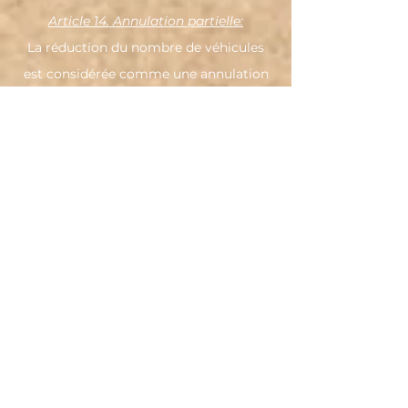
Article 14. Annulation partielle:
La réduction du nombre de véhicules
est considérée comme une annulation
partielle de la réservation. Toutes
annulations partielles intervenant à plus
de 4 jours ne seront pas facturées.
Toutes annulations partielles
intervenant 4 jours avant la prestation
seront facturées à hauteur de 100% du
montant total par véhicule annulé.
Article 14. Annulation totale:
Le changement de date de la
manifestation est considéré comme
une annulation totale et donne lieu à