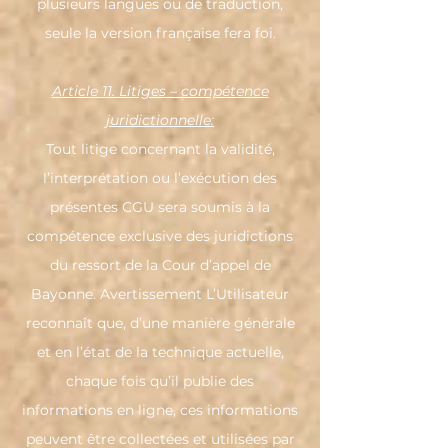
plusieurs langues ou de traduction,
seule la version française fera foi.
Article 11. Litiges – compétence
juridictionnelle:
Tout litige concernant la validité,
l’interprétation ou l’exécution des
présentes CGU sera soumis à la
compétence exclusive des juridictions
du ressort de la Cour d’appel de
Bayonne. Avertissement L’Utilisateur
reconnaît que, d’une manière générale
et en l’état de la technique actuelle,
chaque fois qu’il publie des
informations en ligne, ces informations
peuvent être collectées et utilisées par