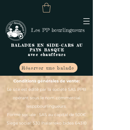
Les PP bourlingueurs
BALADES EN SIDE-CARS AU
PAYS BASQUE
avec chauffeurs
Réserver une balade
Conditions générales de vente:
Le site est édité par la société SAS PPB
opérant sous le nom commercial
lesppbourlingueurs.
Forme sociale : SAS au capital de 500€
Siege social: 530 Ihalarreko bidea 64310