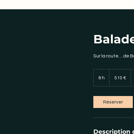
Balade
Sur la route….de B
510
euros
8 h
8
510 €
h
Réserver
Description 