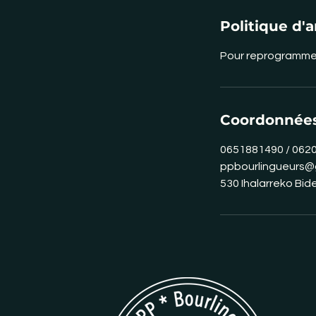
Politique d'
Pour reprogrammer
Coordonnée
0651881490 / 062
ppbourlingueurs@
530 Ihalarreko Bid