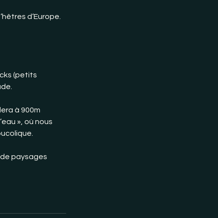
’hêtres d’Europe.
cks (petits
ade.
idera à 900m
’eau », où nous
bucolique.
 de paysages