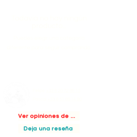
Todavía no hay ningún
producto...
Puedes elegir una categoría
diferente para seguir comprando.
Felipe
+33 6 20 72 88 10
Pascal
+33 6 51 88 14 90
Ver opiniones de clientes
Deja una reseña