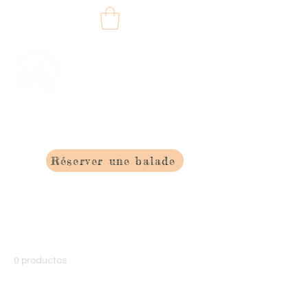
Les PP bourlingueurs
BALADES EN SIDE-CARS AU
PAYS BASQUE
avec chauffeurs
Réserver une balade
Inicio
Todos los productos
Todos los productos
0 productos