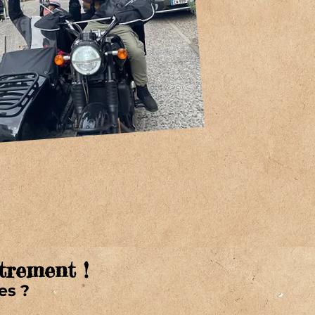
trement !
es ?