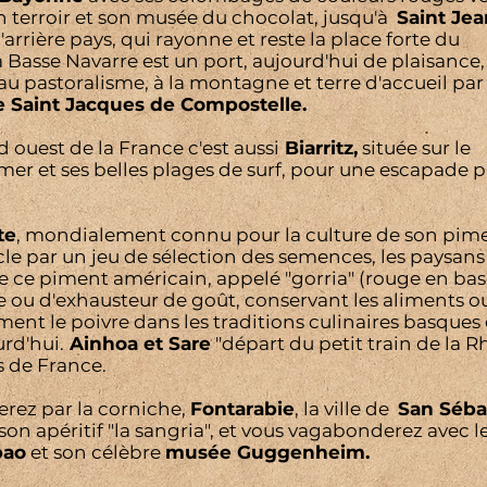
n terroir et son musée du chocolat, jusqu'à
Saint Jea
'arrière pays, qui rayonne et reste la place forte du
la Basse Navarre est un port, aujourd'hui de plaisance,
 au pastoralisme, à la montagne et terre d'accueil par
e Saint Jacques de Compostelle.
d ouest de la France c'est aussi
Biarritz,
située sur le
 mer et ses belles plages de surf, pour une escapade p
te
, mondialement connu pour la culture de son pim
cle par un jeu de sélection des semences, les paysans
e ce piment américain, appelé "gorria" (rouge en bas
e ou d'exhausteur de goût, conservant les aliments o
t le poivre dans les traditions culinaires basques 
urd'hui.
Ainhoa et Sare
"départ du petit train de la R
s de France.
erez par la corniche,
Fontarabie
, la ville de
San Séba
on apéritif "la sangria", et vous vagabonderez avec l
bao
et son célèbre
musée Guggenheim.