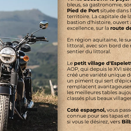
bleus, sa gastronomie, so
Pied de Port
située dans l
territoire. La capitale de 
bastion d'histoire, ouvert
excellence, sur la
route d
En région aquitaine, le su
littoral, avec son bord de
sentier du littoral.
Le
petit village d'Espelet
AOP, qui depuis le XVI siè
créé une variété unique d
un piment qui sert d'épic
remplacent avantageusemen
les meilleures tables aujo
classés plus beaux village
Coté espagnol,
vous pass
connue pour ses tapas et s
si vous le désirez, vers
Bil