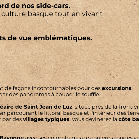
d de nos side-cars.
a culture basque tout en vivant
ints de vue emblématiques.
t de façons incontournables pour des
excursions
par des panoramas à couper le souffle.
éaire de Saint Jean de Luz
, située près de la frontiè
en parcourant le littoral basque et l'intérieur des terre
t par des
villages typiques
, vous devinerez la
côte b
: Bayonne
avec ses colombages de couleurs rouges ve