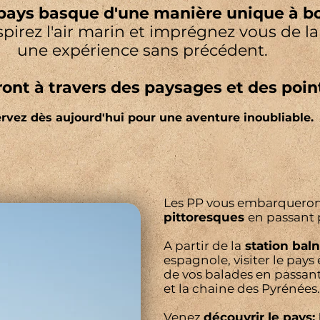
pays basque d'une manière unique à bor
spirez l'air marin et imprégnez vous de l
une expérience sans précédent.
ront à travers des paysages et des po
rvez dès aujourd'hui pour une aventure inoubliable.
Les PP vous embarqueron
pittoresques
en passant 
A partir de la
station baln
espagnole, visiter le pays 
de vos balades en passan
et la chaine des Pyrénées.
Venez
découvrir le pays